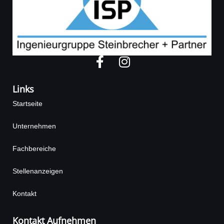
F
I
a
n
c
s
Links
e
t
Startseite
b
a
o
g
Unternehmen
o
r
k
a
Fachbereiche
-
m
f
Stellenanzeigen
Kontakt
Kontakt Aufnehmen