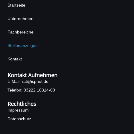
e
t
Startseite
b
a
o
g
Unternehmen
o
r
k
a
Fachbereiche
-
m
f
Stellenanzeigen
Kontakt
Kontakt Aufnehmen
E-Mail: rat@ispnet.de
Telefon: 03222 10314-00
Rechtliches
Impressum
Datenschutz